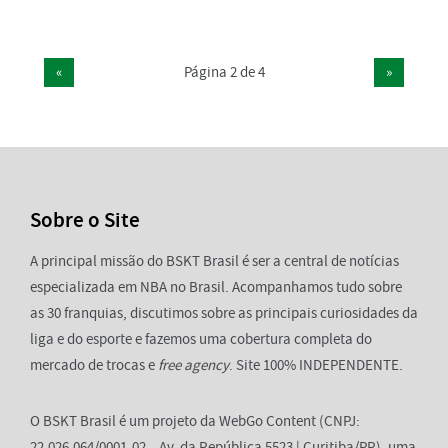
«
Página 2 de 4
»
Sobre o Site
A principal missão do BSKT Brasil é ser a central de notícias
especializada em NBA no Brasil. Acompanhamos tudo sobre
as 30 franquias, discutimos sobre as principais curiosidades da
liga e do esporte e fazemos uma cobertura completa do
mercado de trocas e
free agency
. Site 100% INDEPENDENTE.
O BSKT Brasil é um projeto da WebGo Content (CNPJ:
22.026.064/0001-02 – Av. da República 5523 | Curitiba/PR), uma