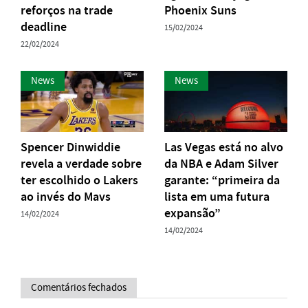
reforços na trade
Phoenix Suns
deadline
15/02/2024
22/02/2024
News
News
Spencer Dinwiddie
Las Vegas está no alvo
revela a verdade sobre
da NBA e Adam Silver
ter escolhido o Lakers
garante: “primeira da
ao invés do Mavs
lista em uma futura
expansão”
14/02/2024
14/02/2024
Comentários fechados