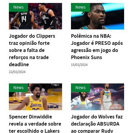
News
News
Jogador do Clippers
Polêmica na NBA:
traz opinião forte
Jogador é PRESO após
sobre a falta de
agressão em jogo do
reforços na trade
Phoenix Suns
deadline
15/02/2024
22/02/2024
News
News
Spencer Dinwiddie
Jogador do Wolves faz
revela a verdade sobre
declaração ABSURDA
ter escolhido o Lakers
ao comparar Rudy