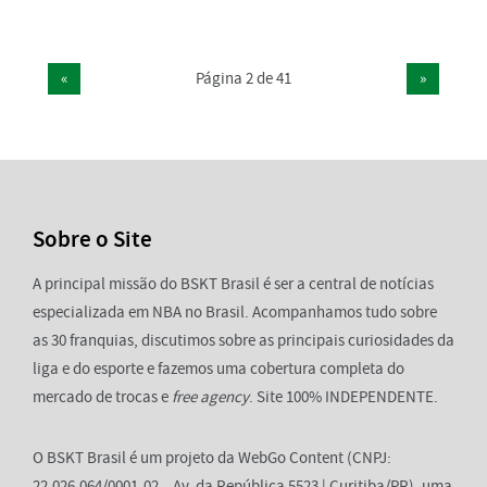
«
Página 2 de 41
»
Sobre o Site
A principal missão do BSKT Brasil é ser a central de notícias
especializada em NBA no Brasil. Acompanhamos tudo sobre
as 30 franquias, discutimos sobre as principais curiosidades da
liga e do esporte e fazemos uma cobertura completa do
mercado de trocas e
free agency
. Site 100% INDEPENDENTE.
O BSKT Brasil é um projeto da WebGo Content (CNPJ:
22.026.064/0001-02 – Av. da República 5523 | Curitiba/PR), uma