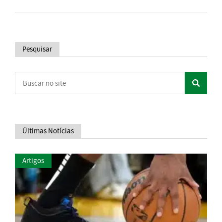
Pesquisar
Últimas Notícias
Artigos