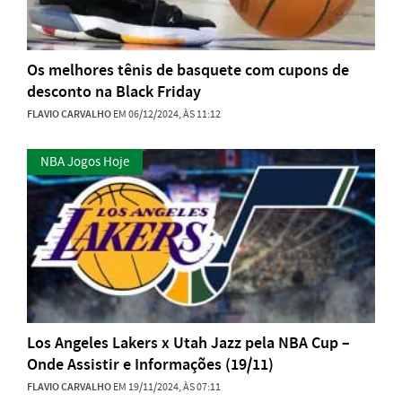
Os melhores tênis de basquete com cupons de
desconto na Black Friday
FLAVIO CARVALHO
EM 06/12/2024, ÀS 11:12
NBA Jogos Hoje
Los Angeles Lakers x Utah Jazz pela NBA Cup –
Onde Assistir e Informações (19/11)
FLAVIO CARVALHO
EM 19/11/2024, ÀS 07:11