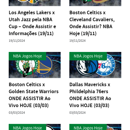
Los Angeles Lakers x
Boston Celtics x
Utah Jazz pela NBA
Cleveland Cavaliers,
Cup – Onde Assistir e
Onde Assistir? NBA
Informações (19/11)
Hoje (19/11)
19/11/2024
19/11/2024
NBA Jogos Hoje
NBA Jogos Hoje
Boston Celtics x
Dallas Mavericks x
Golden State Warriors
Phildelphia 76ers
ONDE ASSISTIR Ao
ONDE ASSISTIR Ao
Vivo HOJE (03/03)
Vivo HOJE (03/03)
03/03/2024
03/03/2024
NBA Jogos Hoje
NBA Jogos Hoje