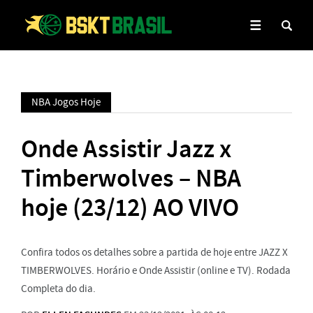
NBA Jogos Hoje
Onde Assistir Jazz x
Timberwolves – NBA
hoje (23/12) AO VIVO
Confira todos os detalhes sobre a partida de hoje entre JAZZ X
TIMBERWOLVES. Horário e Onde Assistir (online e TV). Rodada
Completa do dia.