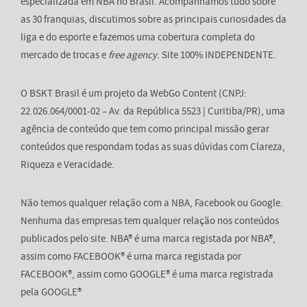
especializada em NBA no Brasil. Acompanhamos tudo sobre
as 30 franquias, discutimos sobre as principais curiosidades da
liga e do esporte e fazemos uma cobertura completa do
mercado de trocas e
free agency
. Site 100% INDEPENDENTE.
O BSKT Brasil é um projeto da WebGo Content (CNPJ:
22.026.064/0001-02 – Av. da República 5523 | Curitiba/PR), uma
agência de conteúdo que tem como principal missão gerar
conteúdos que respondam todas as suas dúvidas com Clareza,
Riqueza e Veracidade.
Não temos qualquer relação com a NBA, Facebook ou Google.
Nenhuma das empresas tem qualquer relação nos conteúdos
publicados pelo site. NBA® é uma marca registada por NBA®,
assim como FACEBOOK® é uma marca registada por
FACEBOOK®, assim como GOOGLE® é uma marca registrada
pela GOOGLE®