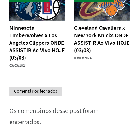
Minnesota
Cleveland Cavaliers x
Timberwolves x Los
New York Knicks ONDE
Angeles Clippers ONDE
ASSISTIR Ao Vivo HOJE
ASSISTIR Ao Vivo HOJE
(03/03)
(03/03)
03/03/2024
03/03/2024
Comentários fechados
Os comentários desse post foram
encerrados.