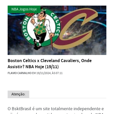
NBA Jogos Hoje
Boston Celtics x Cleveland Cavaliers, Onde
Assistir? NBA Hoje (19/11)
FLAVIO CARVALHO
EM 19/11/2024, ÀS 07:11
Atenção:
O BsktBrasil é um site totalmente independente e