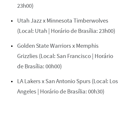
23h00)
Utah Jazz x Minnesota Timberwolves
(Local: Utah | Horário de Brasília: 23h00)
Golden State Warriors x Memphis
Grizzlies (Local: San Francisco | Horário
de Brasília: 00h00)
LA Lakers x San Antonio Spurs (Local: Los
Angeles | Horário de Brasília: 00h30)