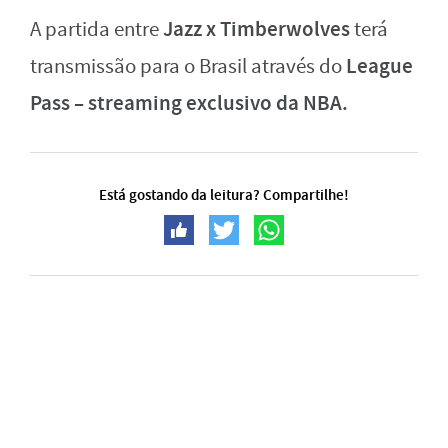
Jazz x Timberwolves
A partida entre
terá
League
transmissão para o Brasil através do
Pass – streaming exclusivo da NBA.
Está gostando da leitura? Compartilhe!