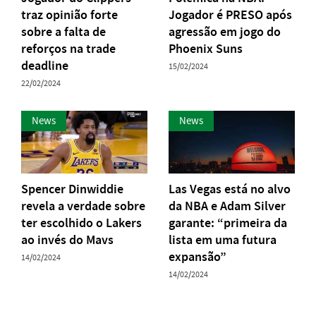
traz opinião forte
Jogador é PRESO após
sobre a falta de
agressão em jogo do
reforços na trade
Phoenix Suns
deadline
15/02/2024
22/02/2024
News
News
Spencer Dinwiddie
Las Vegas está no alvo
revela a verdade sobre
da NBA e Adam Silver
ter escolhido o Lakers
garante: “primeira da
ao invés do Mavs
lista em uma futura
expansão”
14/02/2024
14/02/2024