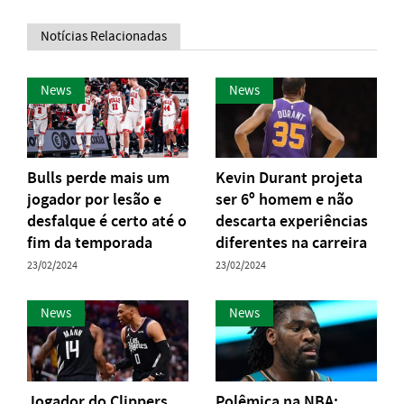
Notícias Relacionadas
News
News
Bulls perde mais um
Kevin Durant projeta
jogador por lesão e
ser 6º homem e não
desfalque é certo até o
descarta experiências
fim da temporada
diferentes na carreira
23/02/2024
23/02/2024
News
News
Jogador do Clippers
Polêmica na NBA: