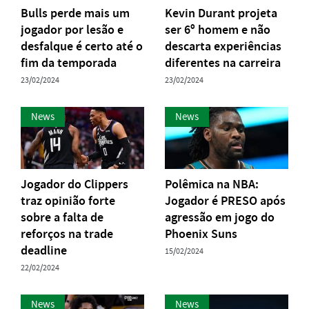
Bulls perde mais um
Kevin Durant projeta
jogador por lesão e
ser 6º homem e não
desfalque é certo até o
descarta experiências
fim da temporada
diferentes na carreira
23/02/2024
23/02/2024
News
News
Jogador do Clippers
Polêmica na NBA:
traz opinião forte
Jogador é PRESO após
sobre a falta de
agressão em jogo do
reforços na trade
Phoenix Suns
deadline
15/02/2024
22/02/2024
News
News