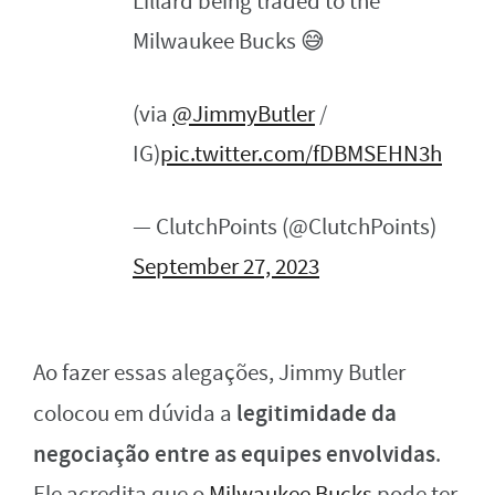
Lillard being traded to the
Milwaukee Bucks 😅
(via
@JimmyButler
/
IG)
pic.twitter.com/fDBMSEHN3h
— ClutchPoints (@ClutchPoints)
September 27, 2023
Ao fazer essas alegações, Jimmy Butler
legitimidade da
colocou em dúvida a
negociação entre as equipes envolvidas
.
Ele acredita que o
Milwaukee Bucks
pode ter