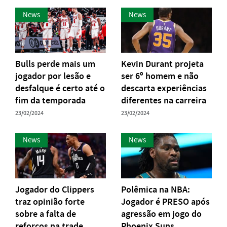
News
News
Bulls perde mais um
Kevin Durant projeta
jogador por lesão e
ser 6º homem e não
desfalque é certo até o
descarta experiências
fim da temporada
diferentes na carreira
23/02/2024
23/02/2024
News
News
Jogador do Clippers
Polêmica na NBA:
traz opinião forte
Jogador é PRESO após
sobre a falta de
agressão em jogo do
reforços na trade
Phoenix Suns