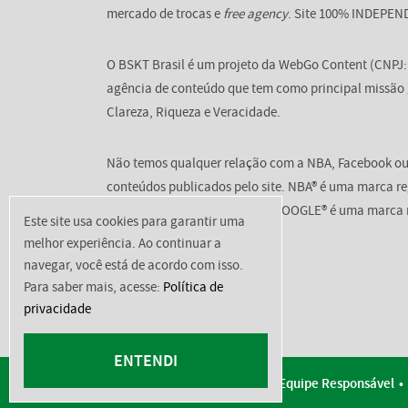
mercado de trocas e
free agency
. Site 100% INDEPE
O BSKT Brasil é um projeto da WebGo Content (CNPJ: 2
agência de conteúdo que tem como principal missão
Clareza, Riqueza e Veracidade.
Não temos qualquer relação com a NBA, Facebook ou
conteúdos publicados pelo site. NBA® é uma marca 
por FACEBOOK®, assim como GOOGLE® é uma marca r
Este site usa cookies para garantir uma
melhor experiência. Ao continuar a
navegar, você está de acordo com isso.
Para saber mais, acesse:
Política de
privacidade
ENTENDI
2026 © BsktBrasil
Contato
Equipe Responsável