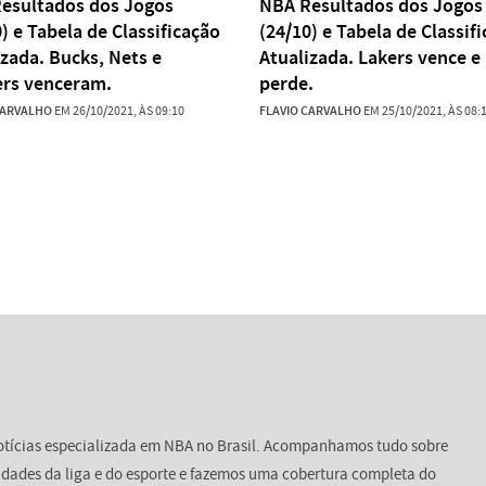
esultados dos Jogos
NBA Resultados dos Jogos
) e Tabela de Classificação
(24/10) e Tabela de Classif
izada. Bucks, Nets e
Atualizada. Lakers vence e
ers venceram.
perde.
CARVALHO
EM 26/10/2021, ÀS 09:10
FLAVIO CARVALHO
EM 25/10/2021, ÀS 08:
 notícias especializada em NBA no Brasil. Acompanhamos tudo sobre
osidades da liga e do esporte e fazemos uma cobertura completa do