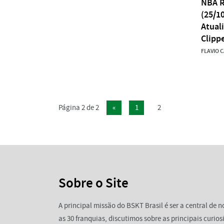
NBA R
(25/10
Atual
Clipp
FLAVIO 
Página 2 de 2
«
1
2
Sobre o Site
A principal missão do BSKT Brasil é ser a central de
as 30 franquias, discutimos sobre as principais curi