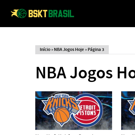
Início
»
NBA Jogos Hoje
»
Página 3
NBA Jogos Ho