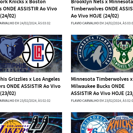
ork Knicks x Boston
Brooklyn Nets x Minnesota
cs ONDE ASSISTIR Ao Vivo
Timberwolves ONDE ASSIS
(24/02)
Ao Vivo HOJE (24/02)
CARVALHO
EM 24/02/2024, ÀS 03:02
FLAVIO CARVALHO
EM 24/02/2024, ÀS 03:
is Grizzlies x Los Angeles
Minnesota Timberwolves x
ers ONDE ASSISTIR Ao Vivo
Milwaukee Bucks ONDE
(23/02)
ASSISTIR Ao Vivo HOJE (23
CARVALHO
EM 23/02/2024, ÀS 02:02
FLAVIO CARVALHO
EM 23/02/2024, ÀS 02: