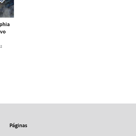
phia
ivo
02
Páginas