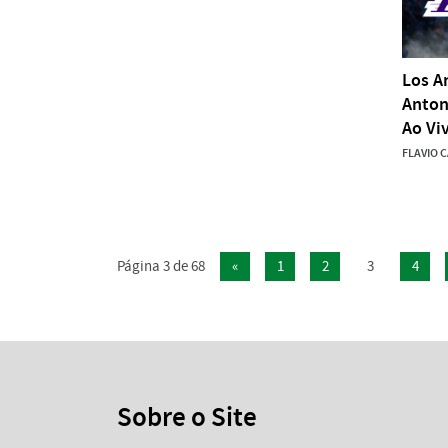
Los A
Anton
Ao Vi
FLAVIO 
Página 3 de 68
«
1
2
3
4
Sobre o Site