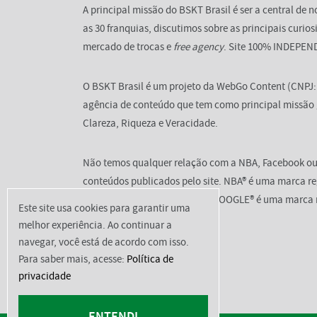
A principal missão do BSKT Brasil é ser a central de
as 30 franquias, discutimos sobre as principais curi
mercado de trocas e
free agency
. Site 100% INDEPE
O BSKT Brasil é um projeto da WebGo Content (CNPJ: 2
agência de conteúdo que tem como principal missão
Clareza, Riqueza e Veracidade.
Não temos qualquer relação com a NBA, Facebook ou
conteúdos publicados pelo site. NBA® é uma marca 
por FACEBOOK®, assim como GOOGLE® é uma marca r
Este site usa cookies para garantir uma
melhor experiência. Ao continuar a
navegar, você está de acordo com isso.
Para saber mais, acesse:
Política de
privacidade
ENTENDI