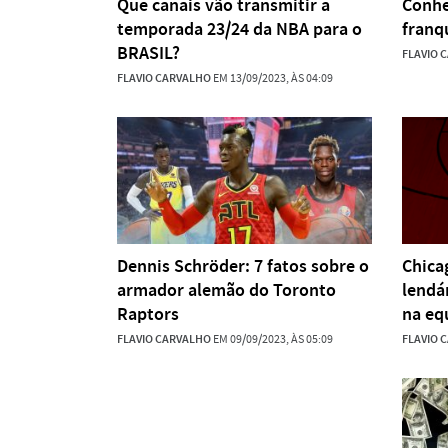
Que canais vão transmitir a
Conhe
temporada 23/24 da NBA para o
franq
BRASIL?
FLAVIO 
FLAVIO CARVALHO
EM 13/09/2023, ÀS 04:09
Dennis Schröder: 7 fatos sobre o
Chica
armador alemão do Toronto
lendá
Raptors
na eq
FLAVIO CARVALHO
EM 09/09/2023, ÀS 05:09
FLAVIO 