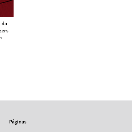
 da
zers
09
Páginas