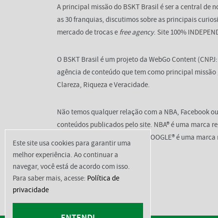
A principal missão do BSKT Brasil é ser a central de
as 30 franquias, discutimos sobre as principais curi
mercado de trocas e
free agency
. Site 100% INDEPE
O BSKT Brasil é um projeto da WebGo Content (CNPJ: 2
agência de conteúdo que tem como principal missão
Clareza, Riqueza e Veracidade.
Não temos qualquer relação com a NBA, Facebook ou
conteúdos publicados pelo site. NBA® é uma marca 
por FACEBOOK®, assim como GOOGLE® é uma marca r
Este site usa cookies para garantir uma
melhor experiência. Ao continuar a
navegar, você está de acordo com isso.
Para saber mais, acesse:
Política de
privacidade
ENTENDI