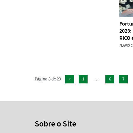
Fortu
2023:
RICO 
FLAVIO 
Página 8 de 23
«
1
…
6
7
Sobre o Site