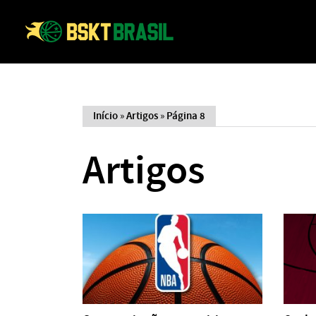
Início
»
Artigos
»
Página 8
Artigos