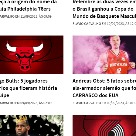
ça a origem do nome da
Relembre as duas vezes e
uia Philadelphia 76ers
o Brasil ganhou a Copa do
Mundo de Basquete Mascul
CARVALHO
EM 11/09/2023, ÀS 09:09
FLAVIO CARVALHO
EM 10/09/2023, ÀS 12:
go Bulls: 5 jogadores
Andreas Obst: 5 fatos sobr
rios que fizeram história
ala-armador alemão que fo
uipe
CARRASCO dos EUA
CARVALHO
EM 09/09/2023, ÀS 02:09
FLAVIO CARVALHO
EM 09/09/2023, ÀS 01: