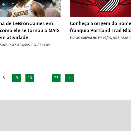
na de LeBron James em
Conheça a origem do nome
 como ele se tornou o MAIS
franquia Portland Trail Bla
em atividade
FLAVIO CARVALHO
EM 07/09/2023, ÀS 03:
CARVALHO
EM 08/09/2023, ÀS 11:09
8
9
10
…
23
»