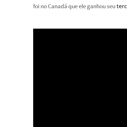
terc
foi no Canadá que ele ganhou seu