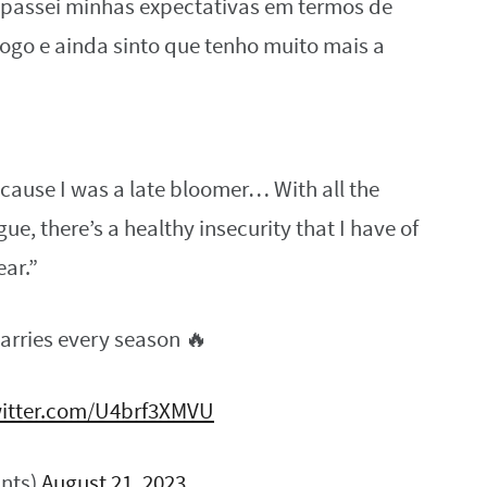
rapassei minhas expectativas em termos de
ogo e ainda sinto que tenho muito mais a
ecause I was a late bloomer… With all the
e, there’s a healthy insecurity that I have of
ear.”
carries every season 🔥
witter.com/U4brf3XMVU
ints)
August 21, 2023