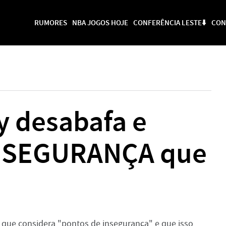
RUMORES
NBA JOGOS HOJE
CONFERÊNCIA LESTE⬇️
CON
y desabafa e
INSEGURANÇA que
 que considera "pontos de insegurança" e que isso