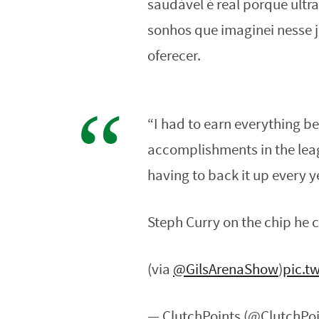
saudável é real porque ult
sonhos que imaginei nesse j
oferecer.
“I had to earn everything b
accomplishments in the leagu
having to back it up every y
Steph Curry on the chip he 
(via
@GilsArenaShow
)
pic.t
— ClutchPoints (@ClutchPo