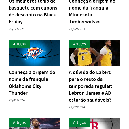
Os melhores tênis de
Conheça a origem do
basquete com cupons
nome da franquia
de desconto na Black
Minnesota
Friday
Timberwolves
06/12/2024
23/02/2024
Artigos
Artigos
Conheça a origem do
A dúvida do Lakers
nome da franquia
para o resto da
Oklahoma City
temporada regular:
Thunder
Lebron James e AD
estarão saudáveis?
23/02/2024
22/02/2024
Artigos
Artigos