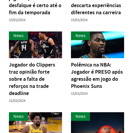
desfalque é certo até o
descarta experiências
fim da temporada
diferentes na carreira
23/02/2024
23/02/2024
News
News
Jogador do Clippers
Polêmica na NBA:
traz opinião forte
Jogador é PRESO após
sobre a falta de
agressão em jogo do
reforços na trade
Phoenix Suns
deadline
15/02/2024
22/02/2024
News
News