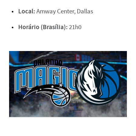
Local:
Amway Center, Dallas
Horário (Brasília):
21h0