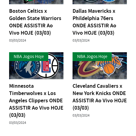
Boston Celtics x
Dallas Mavericks x
Golden State Warriors
Phildelphia 76ers
ONDE ASSISTIR Ao
ONDE ASSISTIR Ao
Vivo HOJE (03/03)
Vivo HOJE (03/03)
03/03/2024
03/03/2024
NBA Jogos Hoje
NBA Jogos Hoje
Minnesota
Cleveland Cavaliers x
Timberwolves x Los
New York Knicks ONDE
Angeles Clippers ONDE
ASSISTIR Ao Vivo HOJE
ASSISTIR Ao Vivo HOJE
(03/03)
(03/03)
03/03/2024
03/03/2024