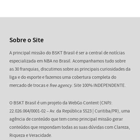
Sobre o Site
A principal missão do BSKT Brasil é ser a central de notícias
especializada em NBA no Brasil. Acompanhamos tudo sobre
as 30 franquias, discutimos sobre as principais curiosidades da
liga e do esporte e fazemos uma cobertura completa do
mercado de trocas e
free agency
. Site 100% INDEPENDENTE.
O BSKT Brasil é um projeto da WebGo Content (CNPJ:
22.026.064/0001-02 – Av. da República 5523 | Curitiba/PR), uma
agência de conteúdo que tem como principal missão gerar
conteúdos que respondam todas as suas dúvidas com Clareza,
Riqueza e Veracidade.