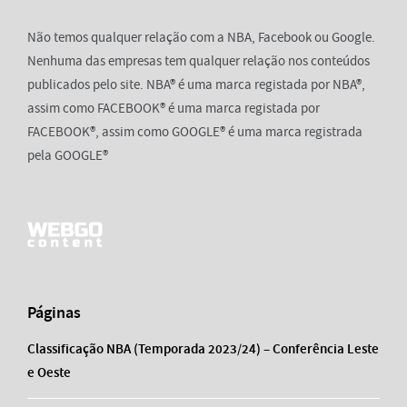
Não temos qualquer relação com a NBA, Facebook ou Google.
Nenhuma das empresas tem qualquer relação nos conteúdos
publicados pelo site. NBA® é uma marca registada por NBA®,
assim como FACEBOOK® é uma marca registada por
FACEBOOK®, assim como GOOGLE® é uma marca registrada
pela GOOGLE®
Páginas
Classificação NBA (Temporada 2023/24) – Conferência Leste
e Oeste