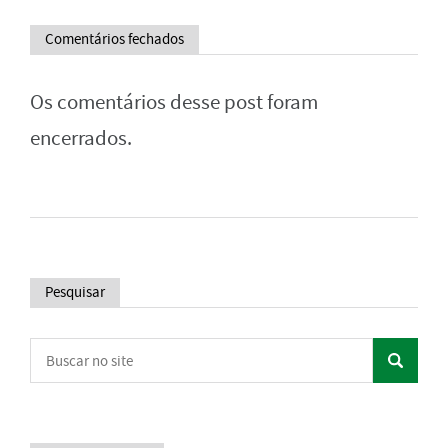
Comentários fechados
Os comentários desse post foram
encerrados.
Pesquisar