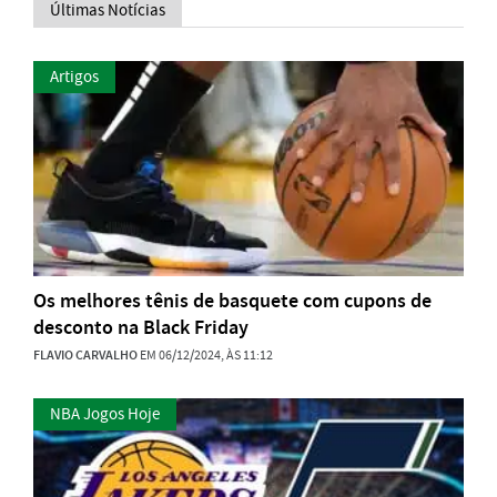
Últimas Notícias
Artigos
Os melhores tênis de basquete com cupons de
desconto na Black Friday
FLAVIO CARVALHO
EM 06/12/2024, ÀS 11:12
NBA Jogos Hoje