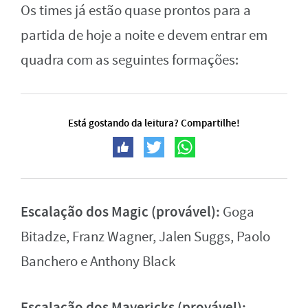
Os times já estão quase prontos para a
partida de hoje a noite e devem entrar em
quadra com as seguintes formações:
Está gostando da leitura? Compartilhe!
Escalação dos Magic (provável):
Goga
Bitadze, Franz Wagner, Jalen Suggs, Paolo
Banchero e Anthony Black
Escalação dos Mavericks (provável):