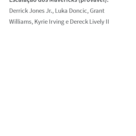
Derrick Jones Jr., Luka Doncic, Grant
Williams, Kyrie Irving e Dereck Lively II