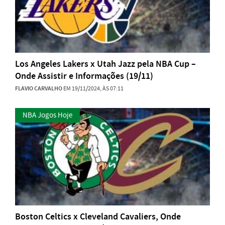
Los Angeles Lakers x Utah Jazz pela NBA Cup –
Onde Assistir e Informações (19/11)
FLAVIO CARVALHO
EM 19/11/2024, ÀS 07:11
NBA Jogos Hoje
Boston Celtics x Cleveland Cavaliers, Onde