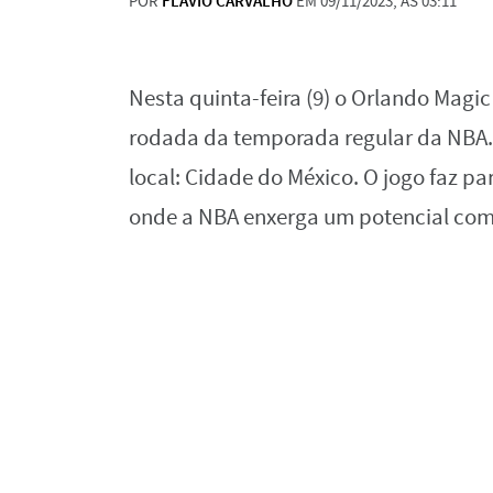
POR
FLAVIO CARVALHO
EM 09/11/2023, ÀS 03:11
Nesta quinta-feira (9) o Orlando Magi
rodada da temporada regular da NBA. 
local: Cidade do México. O jogo faz pa
onde a NBA enxerga um potencial comer