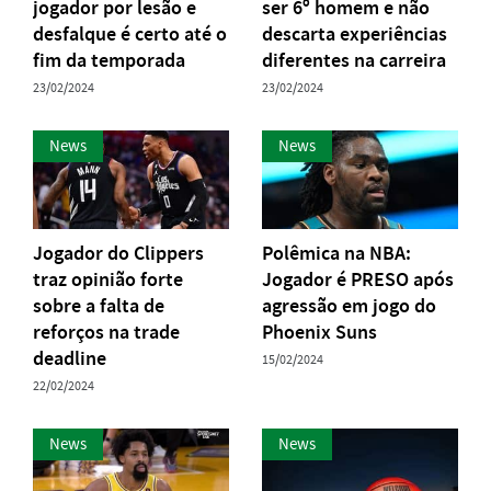
jogador por lesão e
ser 6º homem e não
desfalque é certo até o
descarta experiências
fim da temporada
diferentes na carreira
23/02/2024
23/02/2024
News
News
Jogador do Clippers
Polêmica na NBA:
traz opinião forte
Jogador é PRESO após
sobre a falta de
agressão em jogo do
reforços na trade
Phoenix Suns
deadline
15/02/2024
22/02/2024
News
News