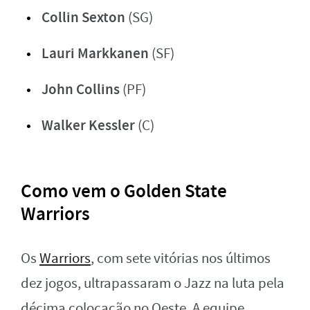
Collin Sexton
(SG)
Lauri Markkanen
(SF)
John Collins
(PF)
Walker Kessler
(C)
Como vem o Golden State
Warriors
Os
Warriors
, com sete vitórias nos últimos
dez jogos, ultrapassaram o Jazz na luta pela
décima colocação no Oeste. A equipe,