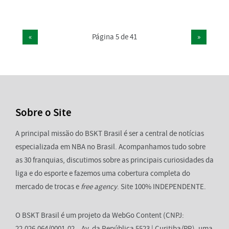
«
Página 5 de 41
»
Sobre o Site
A principal missão do BSKT Brasil é ser a central de notícias
especializada em NBA no Brasil. Acompanhamos tudo sobre
as 30 franquias, discutimos sobre as principais curiosidades da
liga e do esporte e fazemos uma cobertura completa do
mercado de trocas e
free agency
. Site 100% INDEPENDENTE.
O BSKT Brasil é um projeto da WebGo Content (CNPJ:
22.026.064/0001-02 – Av. da República 5523 | Curitiba/PR), uma