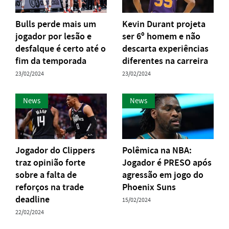
Bulls perde mais um
Kevin Durant projeta
jogador por lesão e
ser 6º homem e não
desfalque é certo até o
descarta experiências
fim da temporada
diferentes na carreira
23/02/2024
23/02/2024
News
News
Jogador do Clippers
Polêmica na NBA:
traz opinião forte
Jogador é PRESO após
sobre a falta de
agressão em jogo do
reforços na trade
Phoenix Suns
deadline
15/02/2024
22/02/2024