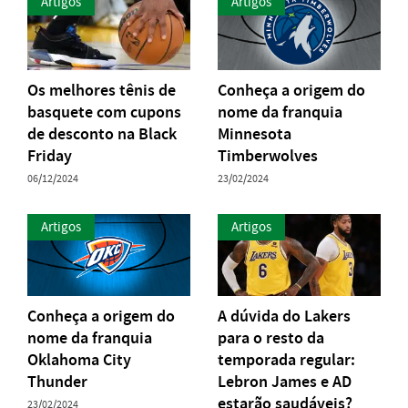
Artigos
Artigos
Os melhores tênis de
Conheça a origem do
basquete com cupons
nome da franquia
de desconto na Black
Minnesota
Friday
Timberwolves
06/12/2024
23/02/2024
Artigos
Artigos
Conheça a origem do
A dúvida do Lakers
nome da franquia
para o resto da
Oklahoma City
temporada regular:
Thunder
Lebron James e AD
estarão saudáveis?
23/02/2024