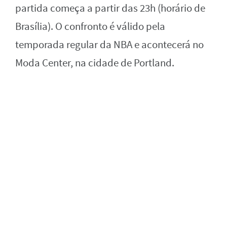
partida começa a partir das 23h (horário de
Brasília). O confronto é válido pela
temporada regular da NBA e acontecerá no
Moda Center, na cidade de Portland.