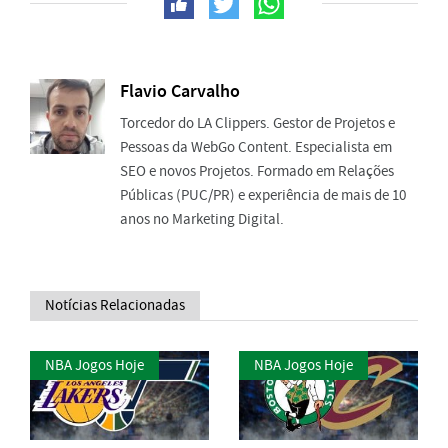
Flavio Carvalho
Torcedor do LA Clippers. Gestor de Projetos e
Pessoas da WebGo Content. Especialista em
SEO e novos Projetos. Formado em Relações
Públicas (PUC/PR) e experiência de mais de 10
anos no Marketing Digital.
Notícias Relacionadas
NBA Jogos Hoje
NBA Jogos Hoje