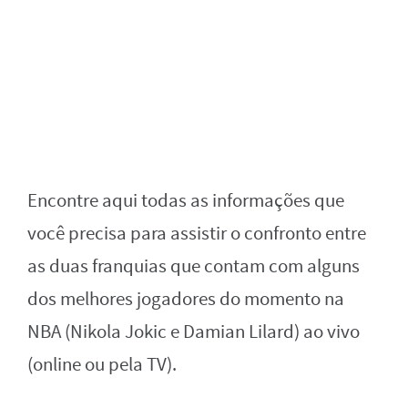
Encontre aqui todas as informações que
você precisa para assistir o confronto entre
as duas franquias que contam com alguns
dos melhores jogadores do momento na
NBA (Nikola Jokic e Damian Lilard) ao vivo
(online ou pela TV).