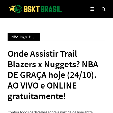
NBA Jogos Hoje
Onde Assistir Trail
Blazers x Nuggets? NBA
DE GRAÇA hoje (24/10).
AO VIVO e ONLINE
gratuitamente!
Confira todos os detalhes sobre a partida de hoje entre