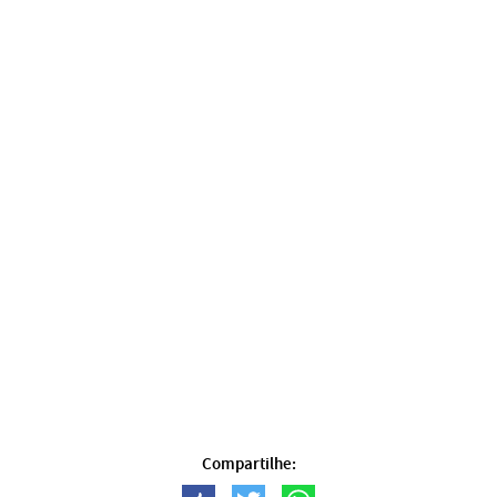
Compartilhe: