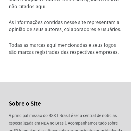
não citados aqui.
As informações contidas nesse site representam a
opinião de seus autores, colaboradores e usuários.
Todas as marcas aqui mencionadas e seus logos
são marcas registradas das respectivas empresas.
Sobre o Site
A principal missão do BSKT Brasil é ser a central de notícias
especializada em NBA no Brasil. Acompanhamos tudo sobre
as 30 franquias, discutimos sobre as principais curiosidades da