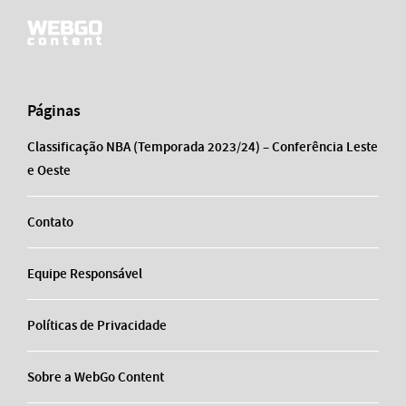
Páginas
Classificação NBA (Temporada 2023/24) – Conferência Leste
e Oeste
Contato
Equipe Responsável
Políticas de Privacidade
Sobre a WebGo Content