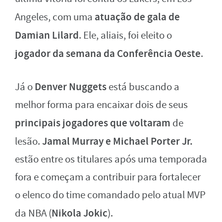
atuação de gala de
Angeles, com uma
Damian Lilard
. Ele, aliais, foi eleito o
jogador da semana da Conferência Oeste
.
Denver Nuggets
Já o
está buscando a
melhor forma para encaixar dois de seus
principais jogadores que voltaram
de
Jamal Murray e Michael Porter Jr.
lesão.
estão entre os titulares após uma temporada
fora e começam a contribuir para fortalecer
o elenco do time comandado pelo atual MVP
Nikola Jokic
da NBA (
).