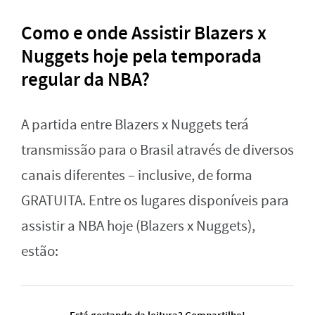
Como e onde Assistir Blazers x
Nuggets hoje pela temporada
regular da NBA?
A partida entre Blazers x Nuggets terá
transmissão para o Brasil através de diversos
canais diferentes – inclusive, de forma
GRATUITA. Entre os lugares disponíveis para
assistir a NBA hoje (Blazers x Nuggets),
estão: