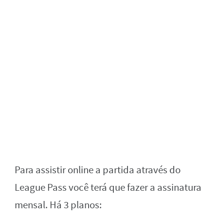
Para assistir online a partida através do
League Pass você terá que fazer a assinatura
mensal. Há 3 planos: