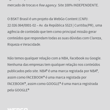
mercado de trocas e
free agency
. Site 100% INDEPENDENTE.
O BSKT Brasil é um projeto da WebGo Content (CNPJ:
22.026.064/0001-02 – Av. da República 5523 | Curitiba/PR), uma
agência de conteúdo que tem como principal missão gerar
conteúdos que respondam todas as suas dúvidas com Clareza,
Riqueza e Veracidade.
Não temos qualquer relação com a NBA, Facebook ou Google.
Nenhuma das empresas tem qualquer relação nos conteúdos
publicados pelo site. NBA® é uma marca registada por NBA®,
assim como FACEBOOK® é uma marca registada por
FACEBOOK®, assim como GOOGLE® é uma marca registrada
pela GOOGLE®