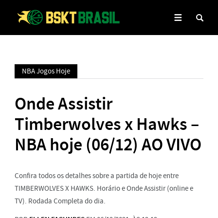
NBA Jogos Hoje
Onde Assistir
Timberwolves x Hawks –
NBA hoje (06/12) AO VIVO
Confira todos os detalhes sobre a partida de hoje entre
TIMBERWOLVES X HAWKS. Horário e Onde Assistir (online e
TV). Rodada Completa do dia.