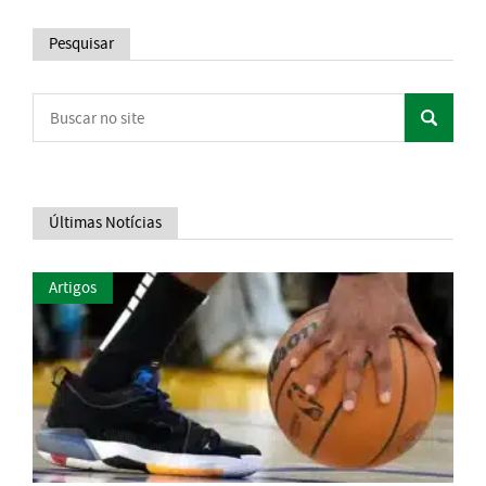
Pesquisar
Últimas Notícias
Artigos