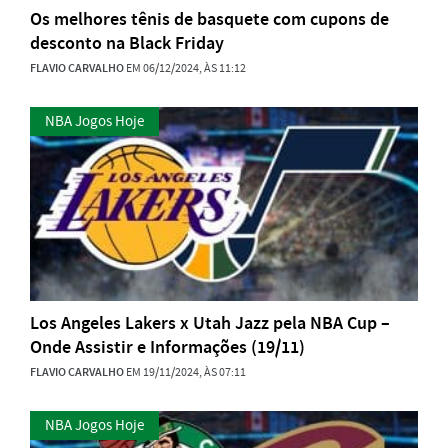
Os melhores tênis de basquete com cupons de
desconto na Black Friday
FLAVIO CARVALHO
EM 06/12/2024, ÀS 11:12
NBA Jogos Hoje
Los Angeles Lakers x Utah Jazz pela NBA Cup –
Onde Assistir e Informações (19/11)
FLAVIO CARVALHO
EM 19/11/2024, ÀS 07:11
NBA Jogos Hoje