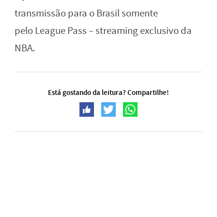
transmissão para o Brasil somente
pelo League Pass – streaming exclusivo da
NBA.
Está gostando da leitura? Compartilhe!