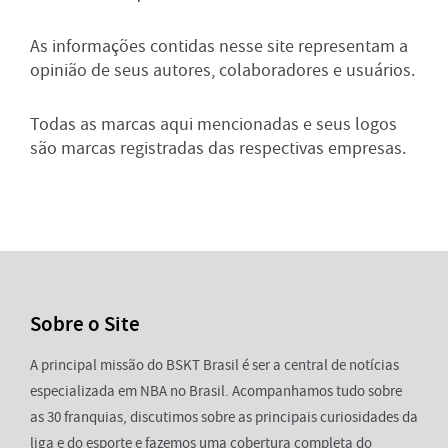
As informações contidas nesse site representam a
opinião de seus autores, colaboradores e usuários.
Todas as marcas aqui mencionadas e seus logos
são marcas registradas das respectivas empresas.
Sobre o Site
A principal missão do BSKT Brasil é ser a central de notícias
especializada em NBA no Brasil. Acompanhamos tudo sobre
as 30 franquias, discutimos sobre as principais curiosidades da
liga e do esporte e fazemos uma cobertura completa do