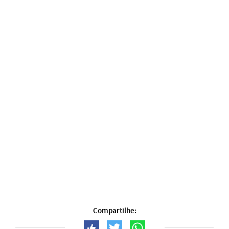
Compartilhe: