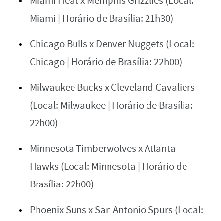
Miami Heat x Memphis Grizzlies (Local:
Miami | Horário de Brasília: 21h30)
Chicago Bulls x Denver Nuggets (Local:
Chicago | Horário de Brasília: 22h00)
Milwaukee Bucks x Cleveland Cavaliers
(Local: Milwaukee | Horário de Brasília:
22h00)
Minnesota Timberwolves x Atlanta
Hawks (Local: Minnesota | Horário de
Brasília: 22h00)
Phoenix Suns x San Antonio Spurs (Local: