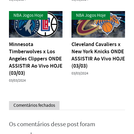
NBA Jogos Hoje
NBA Jogos Hoje
Minnesota
Cleveland Cavaliers x
Timberwolves x Los
New York Knicks ONDE
Angeles Clippers ONDE
ASSISTIR Ao Vivo HOJE
ASSISTIR Ao Vivo HOJE
(03/03)
(03/03)
03/03/2024
03/03/2024
Comentários fechados
Os comentários desse post foram