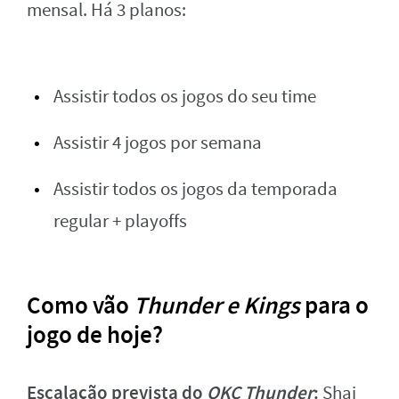
mensal. Há 3 planos:
Assistir todos os jogos do seu time
Assistir 4 jogos por semana
Assistir todos os jogos da temporada
regular + playoffs
Como vão
Thunder e Kings
para o
jogo de hoje?
Escalação prevista do
OKC Thunder
:
Shai