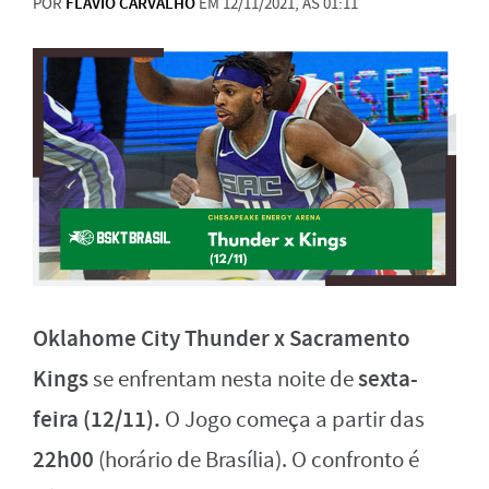
POR
FLAVIO CARVALHO
EM 12/11/2021, ÀS 01:11
Oklahome City Thunder x Sacramento
Kings
sexta-
se enfrentam nesta noite de
feira (12/11).
O Jogo começa a partir das
22h00
(horário de Brasília). O confronto é