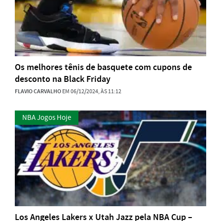
Os melhores tênis de basquete com cupons de
desconto na Black Friday
FLAVIO CARVALHO
EM 06/12/2024, ÀS 11:12
NBA Jogos Hoje
Los Angeles Lakers x Utah Jazz pela NBA Cup –