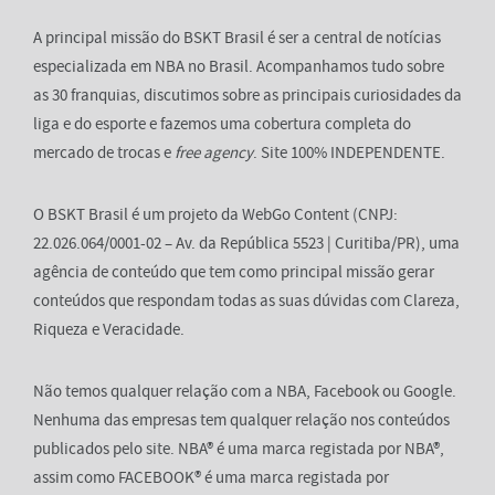
A principal missão do BSKT Brasil é ser a central de notícias
especializada em NBA no Brasil. Acompanhamos tudo sobre
as 30 franquias, discutimos sobre as principais curiosidades da
liga e do esporte e fazemos uma cobertura completa do
mercado de trocas e
free agency
. Site 100% INDEPENDENTE.
O BSKT Brasil é um projeto da WebGo Content (CNPJ:
22.026.064/0001-02 – Av. da República 5523 | Curitiba/PR), uma
agência de conteúdo que tem como principal missão gerar
conteúdos que respondam todas as suas dúvidas com Clareza,
Riqueza e Veracidade.
Não temos qualquer relação com a NBA, Facebook ou Google.
Nenhuma das empresas tem qualquer relação nos conteúdos
publicados pelo site. NBA® é uma marca registada por NBA®,
assim como FACEBOOK® é uma marca registada por