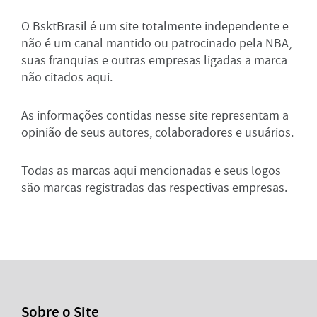
O BsktBrasil é um site totalmente independente e
não é um canal mantido ou patrocinado pela NBA,
suas franquias e outras empresas ligadas a marca
não citados aqui.
As informações contidas nesse site representam a
opinião de seus autores, colaboradores e usuários.
Todas as marcas aqui mencionadas e seus logos
são marcas registradas das respectivas empresas.
Sobre o Site