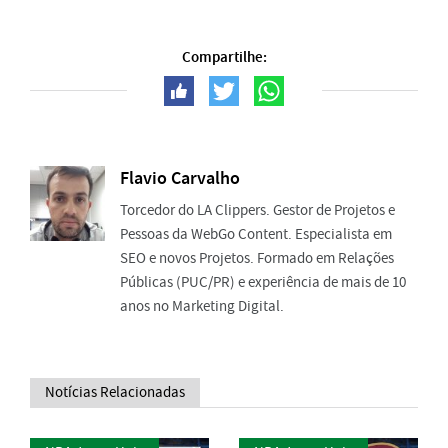
Compartilhe:
Flavio Carvalho
Torcedor do LA Clippers. Gestor de Projetos e
Pessoas da WebGo Content. Especialista em
SEO e novos Projetos. Formado em Relações
Públicas (PUC/PR) e experiência de mais de 10
anos no Marketing Digital.
Notícias Relacionadas