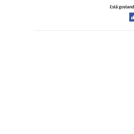
Está gostand