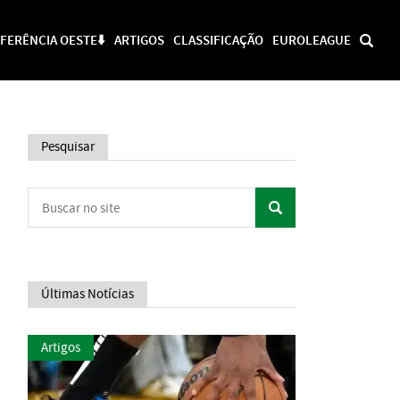
FERÊNCIA OESTE⬇️
ARTIGOS
CLASSIFICAÇÃO
EUROLEAGUE
Pesquisar
Últimas Notícias
Artigos