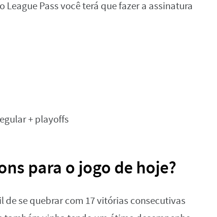
do League Pass você terá que fazer a assinatura
egular + playoffs
ons para o jogo de hoje?
 de se quebrar com 17 vitórias consecutivas