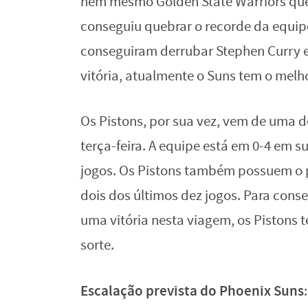
nem mesmo Golden State Warriors q
conseguiu quebrar o recorde da equipe
conseguiram derrubar Stephen Curry e
vitória, atualmente o Suns tem o melh
Os Pistons, por sua vez, vem de uma de
terça-feira. A equipe está em 0-4 em s
jogos. Os Pistons também possuem o 
dois dos últimos dez jogos. Para cons
uma vitória nesta viagem, os Pistons 
sorte.
Escalação prevista do Phoenix Suns