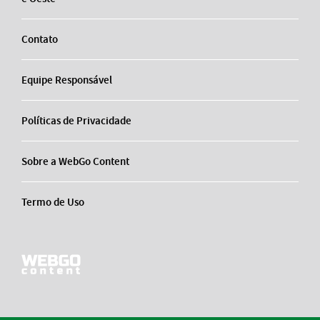
Contato
Equipe Responsável
Políticas de Privacidade
Sobre a WebGo Content
Termo de Uso