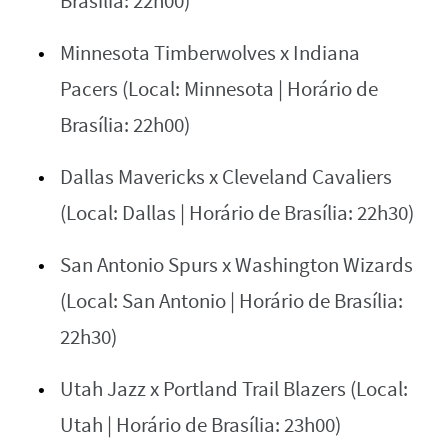
Brasília: 22h00)
Minnesota Timberwolves x Indiana
Pacers (Local: Minnesota | Horário de
Brasília: 22h00)
Dallas Mavericks x Cleveland Cavaliers
(Local: Dallas | Horário de Brasília: 22h30)
San Antonio Spurs x Washington Wizards
(Local: San Antonio | Horário de Brasília:
22h30)
Utah Jazz x Portland Trail Blazers (Local:
Utah | Horário de Brasília: 23h00)