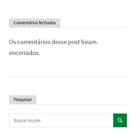
Comentários fechados
Os comentários desse post foram
encerrados.
Pesquisar