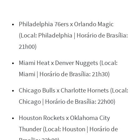
Philadelphia 76ers x Orlando Magic
(Local: Philadelphia | Horário de Brasília:
21h00)
Miami Heat x Denver Nuggets (Local:
Miami | Horário de Brasília: 21h30)
Chicago Bulls x Charlotte Hornets (Local:
Chicago | Horário de Brasília: 22h00)
Houston Rockets x Oklahoma City
Thunder (Local: Houston | Horário de