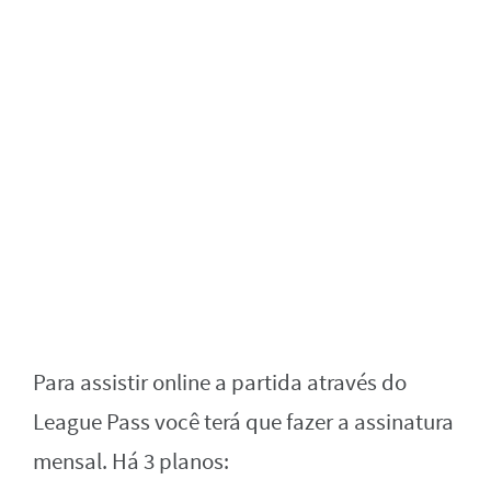
Para assistir online a partida através do
League Pass você terá que fazer a assinatura
mensal. Há 3 planos: