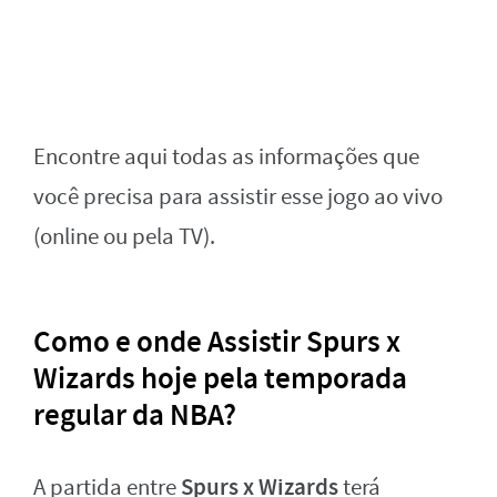
Encontre aqui todas as informações que
você precisa para assistir esse jogo ao vivo
(online ou pela TV).
Como e onde Assistir Spurs x
Wizards hoje pela temporada
regular da NBA?
Spurs
x Wizards
A partida entre
terá