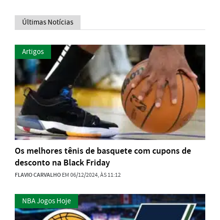
Últimas Notícias
Artigos
Os melhores tênis de basquete com cupons de
desconto na Black Friday
FLAVIO CARVALHO
EM 06/12/2024, ÀS 11:12
NBA Jogos Hoje