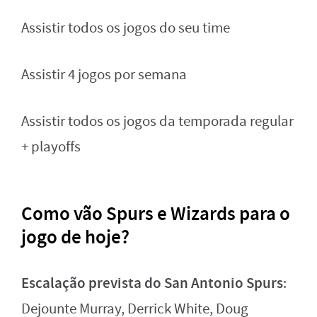
Assistir todos os jogos do seu time
Assistir 4 jogos por semana
Assistir todos os jogos da temporada regular
+ playoffs
Como vão Spurs e Wizards para o
jogo de hoje?
Escalação prevista do San Antonio Spurs
:
Dejounte Murray, Derrick White, Doug