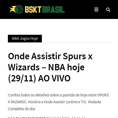
NBA Jogos Hoje
Onde Assistir Spurs x
Wizards – NBA hoje
(29/11) AO VIVO
Confira todos os detalhes sobre a partida de hoje entre SPURS
X WIZARDS. Horário e Onde Assistir (online e TV). Rodada
Completa do dia.