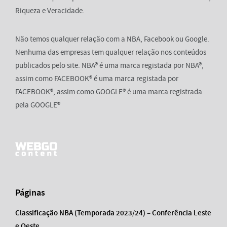
Riqueza e Veracidade.
Não temos qualquer relação com a NBA, Facebook ou Google.
Nenhuma das empresas tem qualquer relação nos conteúdos
publicados pelo site. NBA® é uma marca registada por NBA®,
assim como FACEBOOK® é uma marca registada por
FACEBOOK®, assim como GOOGLE® é uma marca registrada
pela GOOGLE®
Páginas
Classificação NBA (Temporada 2023/24) – Conferência Leste
e Oeste