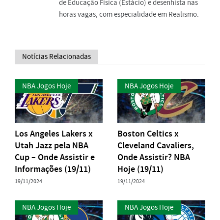
de Educação Física (Estácio) e desenhista nas
horas vagas, com especialidade em Realismo.
Notícias Relacionadas
NBA Jogos Hoje
NBA Jogos Hoje
Los Angeles Lakers x
Boston Celtics x
Utah Jazz pela NBA
Cleveland Cavaliers,
Cup – Onde Assistir e
Onde Assistir? NBA
Informações (19/11)
Hoje (19/11)
19/11/2024
19/11/2024
NBA Jogos Hoje
NBA Jogos Hoje