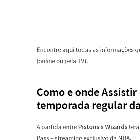
Encontre aqui todas as informações que
(online ou pela TV).
Como e onde Assistir 
temporada regular d
Pistons x Wizards
A partida entre
terá
Pass – streaming exclusivo da NBA.