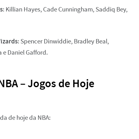
s
: Killian Hayes, Cade Cunningham, Saddiq Bey,
izards
: Spencer Dinwiddie, Bradley Beal,
 e Daniel Gafford.
NBA – Jogos de Hoje
ada de hoje da NBA: