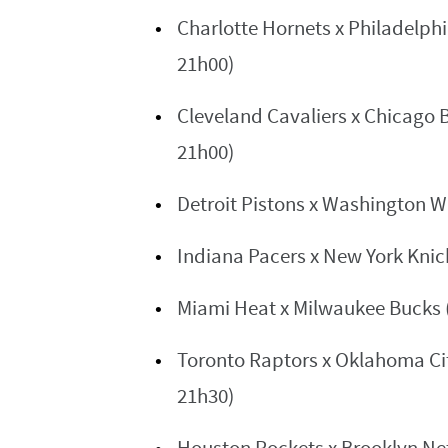
Charlotte Hornets x Philadelphia
21h00)
Cleveland Cavaliers x Chicago Bu
21h00)
Detroit Pistons x Washington Wiz
Indiana Pacers x New York Knicks
Miami Heat x Milwaukee Bucks (L
Toronto Raptors x Oklahoma City
21h30)