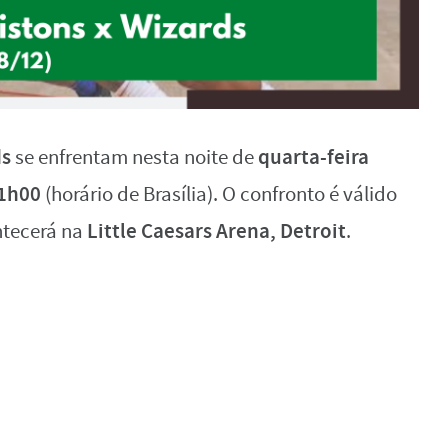
ds
quarta-feira
se enfrentam nesta noite de
1
h00
(horário de Brasília). O confronto é válido
Little Caesars Arena, Detroit
ntecerá na
.