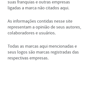
suas franquias e outras empresas
ligadas a marca não citados aqui.
As informações contidas nesse site
representam a opinião de seus autores,
colaboradores e usuários.
Todas as marcas aqui mencionadas e
seus logos são marcas registradas das
respectivas empresas.