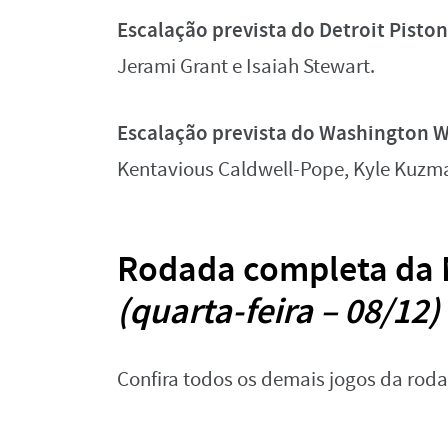
Escalação prevista do Detroit Piston
Jerami Grant e Isaiah Stewart.
Escalação prevista do Washington W
Kentavious Caldwell-Pope, Kyle Kuzma
Rodada completa da 
(quarta-feira – 08/12)
Confira todos os demais jogos da rod