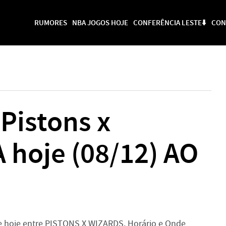
RUMORES
NBA JOGOS HOJE
CONFERÊNCIA LESTE⬇️
CON
 Pistons x
 hoje (08/12) AO
de hoje entre PISTONS X WIZARDS. Horário e Onde