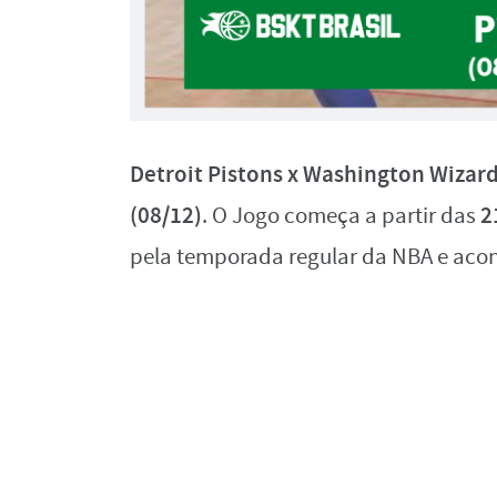
Detroit Pistons x Washington Wizar
(08/12)
2
. O Jogo começa a partir das
pela temporada regular da NBA e aco