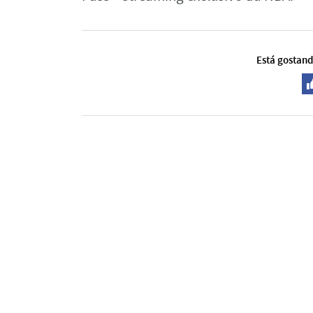
Está gostand