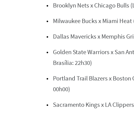
Brooklyn Nets x Chicago Bulls (L
Milwaukee Bucks x Miami Heat (L
Dallas Mavericks x Memphis Grizz
Golden State Warriors x San Ant
Brasília: 22h30)
Portland Trail Blazers x Boston C
00h00)
Sacramento Kings x LA Clippers 