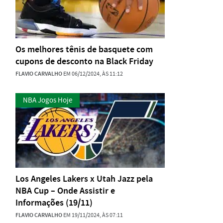
Os melhores tênis de basquete com
cupons de desconto na Black Friday
FLAVIO CARVALHO
EM 06/12/2024, ÀS 11:12
NBA Jogos Hoje
Los Angeles Lakers x Utah Jazz pela
NBA Cup – Onde Assistir e
Informações (19/11)
FLAVIO CARVALHO
EM 19/11/2024, ÀS 07:11