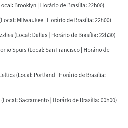
ocal: Brooklyn | Horário de Brasília: 22h00)
ocal: Milwaukee | Horário de Brasília: 22h00)
lies (Local: Dallas | Horário de Brasília: 22h30)
onio Spurs (Local: San Francisco | Horário de
eltics (Local: Portland | Horário de Brasília:
(Local: Sacramento | Horário de Brasília: 00h00)