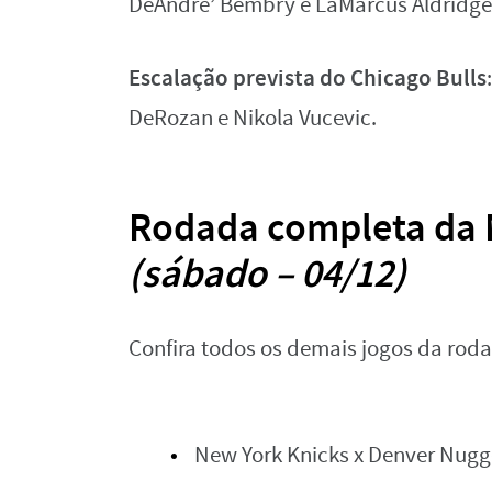
DeAndre’ Bembry e
LaMarcus Aldridge
Escalação prevista do Chicago Bulls
DeRozan e Nikola Vucevic.
Rodada completa da 
(sábado – 04/12)
Confira todos os demais jogos da rod
New York Knicks x Denver Nugget