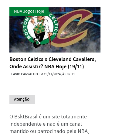
NBA Jogos Hoje
Boston Celtics x Cleveland Cavaliers,
Onde Assistir? NBA Hoje (19/11)
FLAVIO CARVALHO
EM 19/11/2024, ÀS 07:11
Atenção:
O BsktBrasil é um site totalmente
independente e não é um canal
mantido ou patrocinado pela NBA,