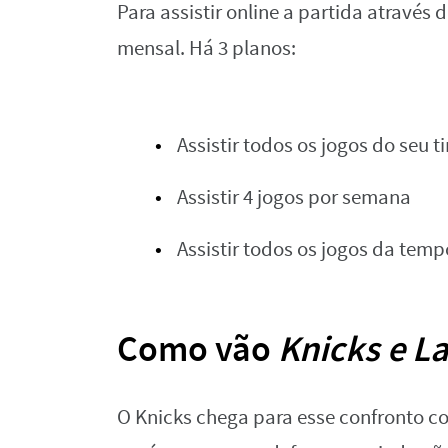
Para assistir online a partida através 
mensal. Há 3 planos:
Assistir todos os jogos do seu t
Assistir 4 jogos por semana
Assistir todos os jogos da temp
Como vão
Knicks e L
O Knicks chega para esse confronto c