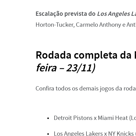
Escalação prevista do
Los Angeles L
Horton-Tucker, Carmelo Anthony e An
Rodada completa da 
feira – 23/11)
Confira todos os demais jogos da rod
Detroit Pistons x Miami Heat (Lo
Los Angeles Lakers x NY Knicks (