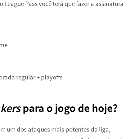
do League Pass você terá que fazer a assinatura
ime
orada regular + playoffs
akers
para o jogo de hoje?
om um dos ataques mais potentes da liga,