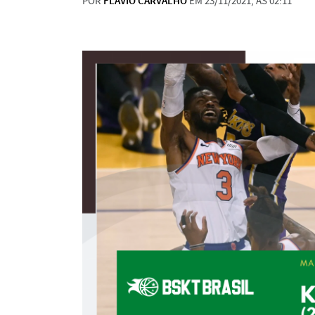
POR
FLAVIO CARVALHO
EM 23/11/2021, ÀS 02:11