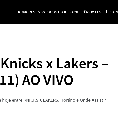
RUMORES
NBA JOGOS HOJE
CONFERÊNCIA LESTE⬇️
CON
 Knicks x Lakers –
11) AO VIVO
e hoje entre KNICKS X LAKERS. Horário e Onde Assistir