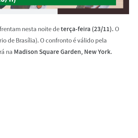
terça-feira (23/11).
frentam nesta noite de
O
io de Brasília). O confronto é válido pela
Madison Square Garden, New York
rá na
.