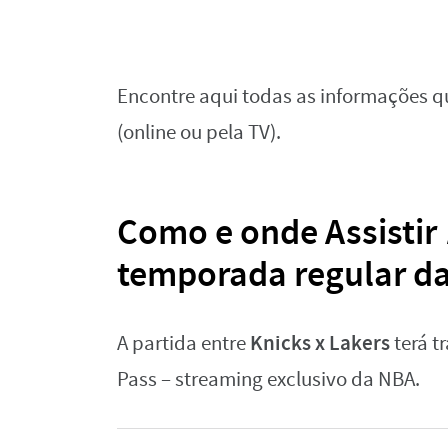
Encontre aqui todas as informações que
(online ou pela TV).
Como e onde Assistir
temporada regular d
Knicks x Lakers
A partida entre
terá t
Pass – streaming exclusivo da NBA.