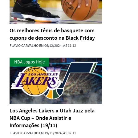
Os melhores tênis de basquete com
cupons de desconto na Black Friday
FLAVIO CARVALHO
EM 06/12/2024, ÀS 11:12
NBA Jogos Hoje
Los Angeles Lakers x Utah Jazz pela
NBA Cup – Onde Assistir e
Informações (19/11)
FLAVIO CARVALHO
EM 19/11/2024, ÀS 07:11