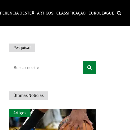
FERÊNCIA OESTE⬇️
ARTIGOS
CLASSIFICAÇÃO
EUROLEAGUE
Pesquisar
Últimas Notícias
Artigos