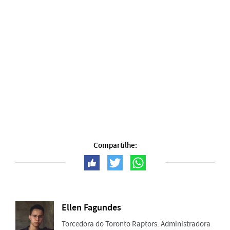
Compartilhe:
Ellen Fagundes
Torcedora do Toronto Raptors. Administradora