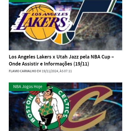
Los Angeles Lakers x Utah Jazz pela NBA Cup –
Onde Assistir e Informações (19/11)
FLAVIO CARVALHO
EM 19/11/2024, ÀS 07:11
NBA Jogos Hoje