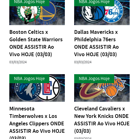
NBA Jogos Hoje
NBA Jogos Hoje
Boston Celtics x
Dallas Mavericks x
Golden State Warriors
Phildelphia 76ers
ONDE ASSISTIR Ao
ONDE ASSISTIR Ao
Vivo HOJE (03/03)
Vivo HOJE (03/03)
03/03/2024
03/03/2024
NBA Jogos Hoje
NBA Jogos Hoje
Minnesota
Cleveland Cavaliers x
Timberwolves x Los
New York Knicks ONDE
Angeles Clippers ONDE
ASSISTIR Ao Vivo HOJE
ASSISTIR Ao Vivo HOJE
(03/03)
(03/03)
03/03/2024