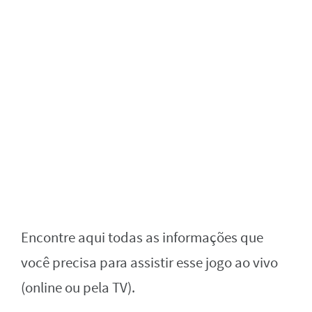
Encontre aqui todas as informações que
você precisa para assistir esse jogo ao vivo
(online ou pela TV).