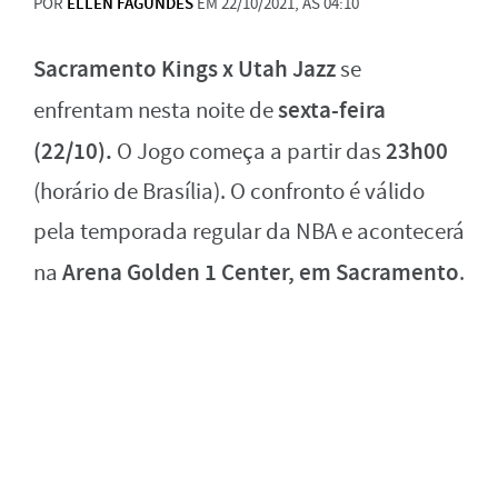
POR
ELLEN FAGUNDES
EM 22/10/2021, ÀS 04:10
Sacramento Kings x Utah Jazz
se
sexta-feira
enfrentam nesta noite de
(22/10).
23h00
O Jogo começa a partir das
(horário de Brasília). O confronto é válido
pela temporada regular da NBA e acontecerá
Arena Golden 1 Center, em Sacramento
na
.