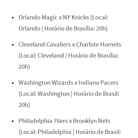
Orlando Magic x NY Knicks (Local:
Orlando | Horário de Brasília: 20h)
Cleveland Cavaliers x Charlote Hornets
(Local: Cleveland | Horário de Brasília:
20h)
Washington Wizards x Indiana Pacers
(Local: Washington | Horário de Brasil:
20h)
Philadelphia 76ers x Brooklyn Nets
(Local: Philadelphia | Horário de Brasil: