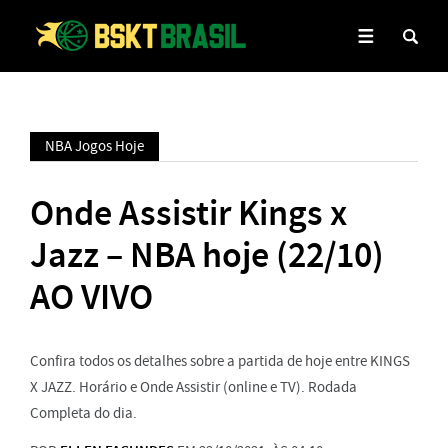
NBA Jogos Hoje
Onde Assistir Kings x
Jazz – NBA hoje (22/10)
AO VIVO
Confira todos os detalhes sobre a partida de hoje entre KINGS
X JAZZ. Horário e Onde Assistir (online e TV). Rodada
Completa do dia.