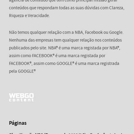
agência de conteúdo que tem como principal missão gerar
conteúdos que respondam todas as suas dúvidas com Clareza,
Riqueza e Veracidade.
Não temos qualquer relação com a NBA, Facebook ou Google.
Nenhuma das empresas tem qualquer relação nos conteúdos
publicados pelo site. NBA® é uma marca registada por NBA®,
assim como FACEBOOK® é uma marca registada por
FACEBOOK®, assim como GOOGLE® é uma marca registrada
pela GOOGLE®
Páginas