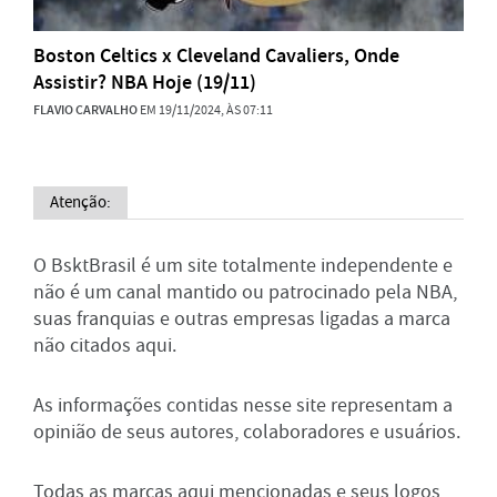
Boston Celtics x Cleveland Cavaliers, Onde
Assistir? NBA Hoje (19/11)
FLAVIO CARVALHO
EM 19/11/2024, ÀS 07:11
Atenção:
O BsktBrasil é um site totalmente independente e
não é um canal mantido ou patrocinado pela NBA,
suas franquias e outras empresas ligadas a marca
não citados aqui.
As informações contidas nesse site representam a
opinião de seus autores, colaboradores e usuários.
Todas as marcas aqui mencionadas e seus logos