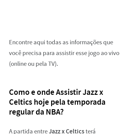
Encontre aqui todas as informações que
você precisa para assistir esse jogo ao vivo
(online ou pela TV).
Como e onde Assistir Jazz x
Celtics hoje pela temporada
regular da NBA?
Jazz x Celtics
A partida entre
terá