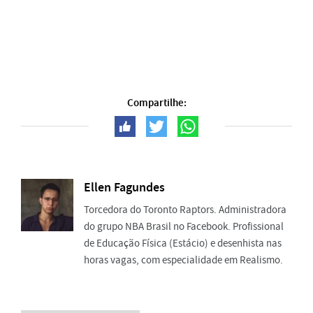
Compartilhe:
Ellen Fagundes
Torcedora do Toronto Raptors. Administradora
do grupo NBA Brasil no Facebook. Profissional
de Educação Física (Estácio) e desenhista nas
horas vagas, com especialidade em Realismo.