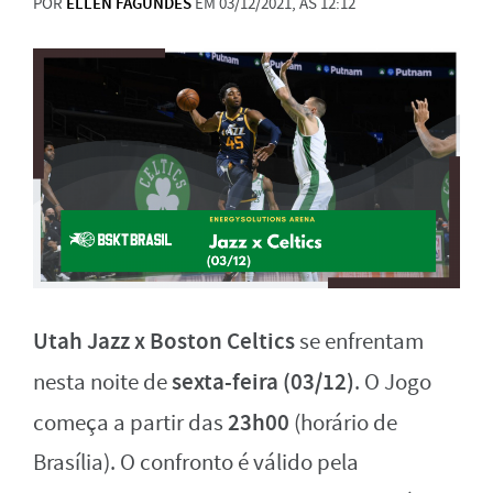
POR
ELLEN FAGUNDES
EM 03/12/2021, ÀS 12:12
Utah Jazz x Boston Celtics
se enfrentam
sexta-feira (03/12)
nesta noite de
. O Jogo
23
h00
começa a partir das
(horário de
Brasília). O confronto é válido pela