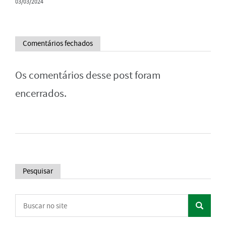
03/03/2024
Comentários fechados
Os comentários desse post foram
encerrados.
Pesquisar