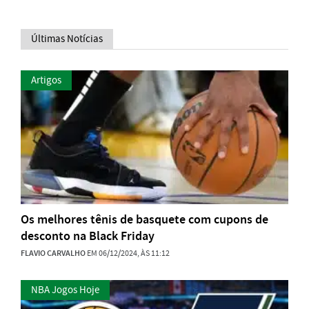
Últimas Notícias
Artigos
Os melhores tênis de basquete com cupons de
desconto na Black Friday
FLAVIO CARVALHO
EM 06/12/2024, ÀS 11:12
NBA Jogos Hoje