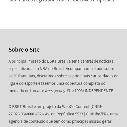
Sobre o Site
A principal missão do BSKT Brasil é ser a central de notícias
especializada em NBA no Brasil. Acompanhamos tudo sobre
as 30 franquias, discutimos sobre as principais curiosidades da
liga e do esporte e fazemos uma cobertura completa do
mercado de trocas e
free agency
. Site 100% INDEPENDENTE.
O BSKT Brasil é um projeto da WebGo Content (CNPJ:
22.026.064/0001-02 – Av. da República 5523 | Curitiba/PR), uma
agência de conteúdo que tem como principal missão gerar