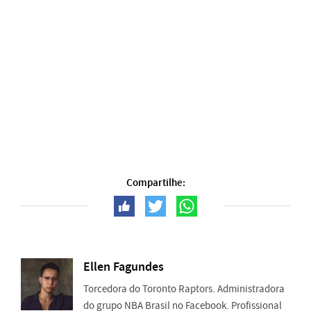
Compartilhe:
Ellen Fagundes
Torcedora do Toronto Raptors. Administradora
do grupo NBA Brasil no Facebook. Profissional