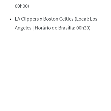
00h00)
LA Clippers x Boston Celtics (Local: Los
Angeles | Horário de Brasília: 00h30)