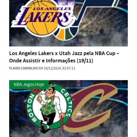
Los Angeles Lakers x Utah Jazz pela NBA Cup –
Onde Assistir e Informações (19/11)
FLAVIO CARVALHO
EM 19/11/2024, ÀS 07:11
NBA Jogos Hoje