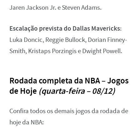
Jaren Jackson Jr. e Steven Adams.
Escalação prevista do Dallas Mavericks
:
Luka Doncic, Reggie Bullock, Dorian Finney-
Smith, Kristaps Porzingis e Dwight Powell.
Rodada completa da NBA – Jogos
de Hoje
(quarta-feira – 08/12)
Confira todos os demais jogos da rodada de
hoje da NBA: