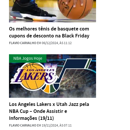
Os melhores tênis de basquete com
cupons de desconto na Black Friday
FLAVIO CARVALHO
EM 06/12/2024, ÀS 11:12
NBA Jogos Hoje
Los Angeles Lakers x Utah Jazz pela
NBA Cup – Onde Assistir e
Informações (19/11)
FLAVIO CARVALHO
EM 19/11/2024, ÀS 07:11