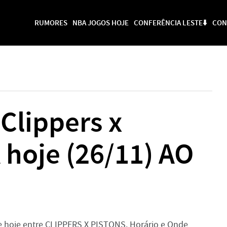
RUMORES
NBA JOGOS HOJE
CONFERÊNCIA LESTE⬇️
CON
 Clippers x
 hoje (26/11) AO
de hoje entre CLIPPERS X PISTONS. Horário e Onde