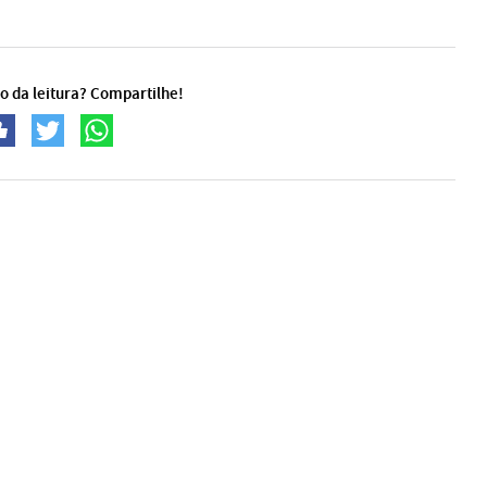
o da leitura? Compartilhe!