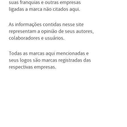
suas franquias e outras empresas
ligadas a marca não citados aqui.
As informações contidas nesse site
representam a opinião de seus autores,
colaboradores e usuários.
Todas as marcas aqui mencionadas e
seus logos são marcas registradas das
respectivas empresas.