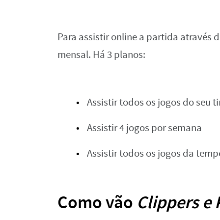
Para assistir online a partida através 
mensal. Há 3 planos:
Assistir todos os jogos do seu t
Assistir 4 jogos por semana
Assistir todos os jogos da temp
Como vão
Clippers
e