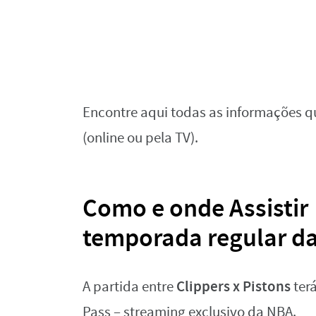
Encontre aqui todas as informações que
(online ou pela TV).
Como e onde Assistir
temporada regular d
Clippers x Pistons
A partida entre
ter
Pass – streaming exclusivo da NBA.