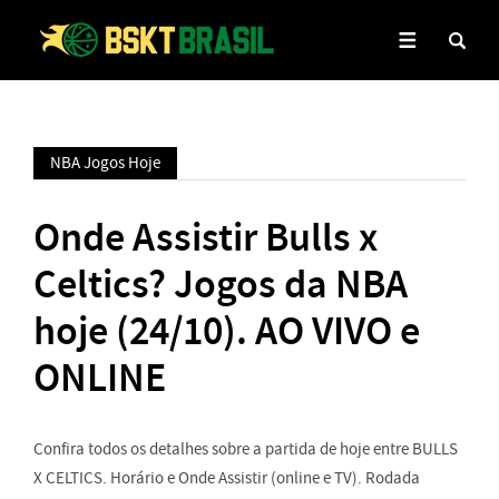
NBA Jogos Hoje
Onde Assistir Bulls x
Celtics? Jogos da NBA
hoje (24/10). AO VIVO e
ONLINE
Confira todos os detalhes sobre a partida de hoje entre BULLS
X CELTICS. Horário e Onde Assistir (online e TV). Rodada