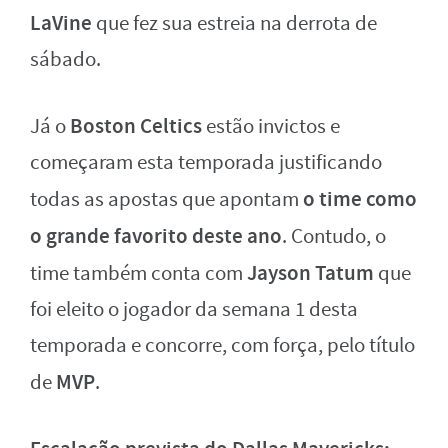
LaVine
que fez sua estreia na derrota de
sábado.
Boston Celtics
Já o
estão invictos e
começaram esta temporada justificando
o time como
todas as apostas que apontam
o grande favorito deste ano
. Contudo, o
Jayson Tatum
time também conta com
que
foi eleito o jogador da semana 1 desta
temporada e concorre, com força, pelo título
MVP
de
.