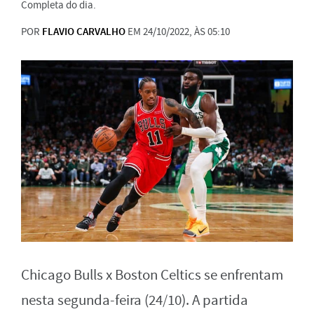
Completa do dia.
POR
FLAVIO CARVALHO
EM 24/10/2022, ÀS 05:10
Chicago Bulls x Boston Celtics se enfrentam
nesta segunda-feira (24/10). A partida