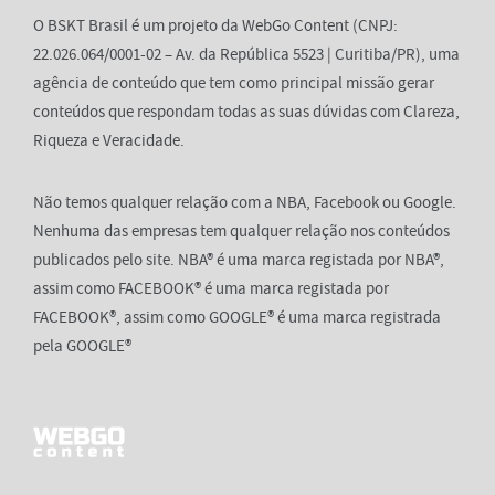
O BSKT Brasil é um projeto da WebGo Content (CNPJ:
22.026.064/0001-02 – Av. da República 5523 | Curitiba/PR), uma
agência de conteúdo que tem como principal missão gerar
conteúdos que respondam todas as suas dúvidas com Clareza,
Riqueza e Veracidade.
Não temos qualquer relação com a NBA, Facebook ou Google.
Nenhuma das empresas tem qualquer relação nos conteúdos
publicados pelo site. NBA® é uma marca registada por NBA®,
assim como FACEBOOK® é uma marca registada por
FACEBOOK®, assim como GOOGLE® é uma marca registrada
pela GOOGLE®