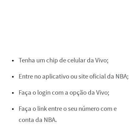
Tenha um chip de celular da Vivo;
Entre no aplicativo ou site oficial da NBA;
Faça o login com a opção da Vivo;
Faça o link entre o seu número com e
conta da NBA.