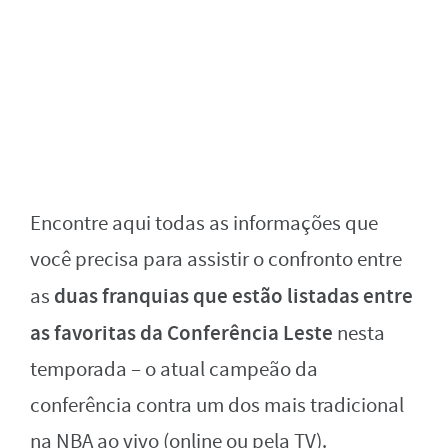
Encontre aqui todas as informações que
você precisa para assistir o confronto entre
duas franquias que estão listadas entre
as
as favoritas da Conferência Leste
nesta
temporada – o atual campeão da
conferência contra um dos mais tradicional
na NBA ao vivo (online ou pela TV).