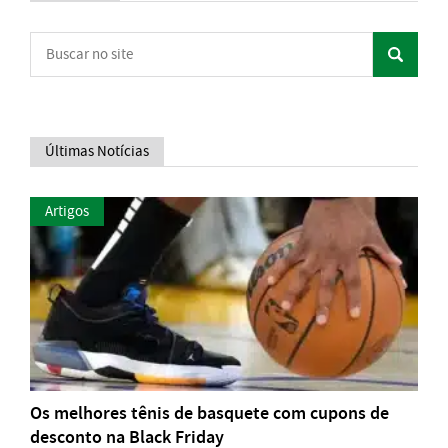
Últimas Notícias
Artigos
Os melhores tênis de basquete com cupons de
desconto na Black Friday