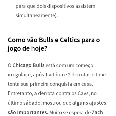
para que dois dispositivos assistem
simultaneamente).
Como vão Bulls e Celtics para o
jogo de hoje?
Chicago Bulls
O
está com um começo
irregular e, após 1 vitória e 2 derrotas o time
tenta sua primeira conquista em casa.
Entretanto, a derrota contra os Cavs, no
alguns ajustes
último sábado, mostrou que
são importantes
Zach
. Muito se espera de