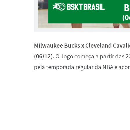
Milwaukee Bucks x Cleveland Cavali
(06/12)
2
. O Jogo começa a partir das
pela temporada regular da NBA e aco