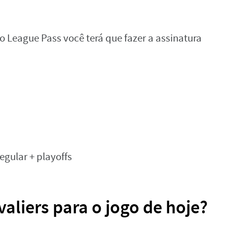
do League Pass você terá que fazer a assinatura
egular + playoffs
aliers para o jogo de hoje?