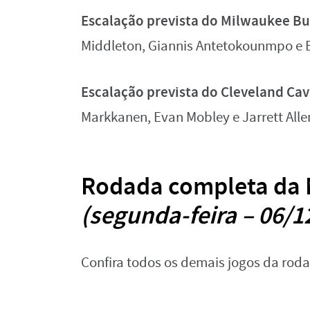
Escalação prevista do Milwaukee B
Middleton, Giannis Antetokounmpo e B
Escalação prevista do Cleveland Cav
Markkanen, Evan Mobley e Jarrett Alle
Rodada completa da 
(segunda-feira – 06/1
Confira todos os demais jogos da rod