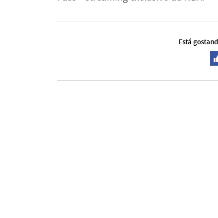
Está gostand