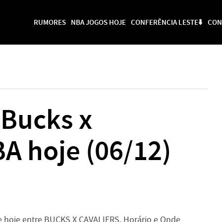
RUMORES
NBA JOGOS HOJE
CONFERÊNCIA LESTE⬇️
CON
 Bucks x
BA hoje (06/12)
de hoje entre BUCKS X CAVALIERS. Horário e Onde