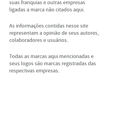
suas franquias e outras empresas
ligadas a marca não citados aqui.
As informações contidas nesse site
representam a opinião de seus autores,
colaboradores e usuários.
Todas as marcas aqui mencionadas e
seus logos são marcas registradas das
respectivas empresas.