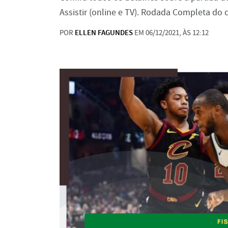
Assistir (online e TV). Rodada Completa do d
POR
ELLEN FAGUNDES
EM 06/12/2021, ÀS 12:12