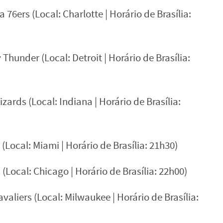
 76ers (Local: Charlotte | Horário de Brasília:
Thunder (Local: Detroit | Horário de Brasília:
ards (Local: Indiana | Horário de Brasília:
(Local: Miami | Horário de Brasília: 21h30)
(Local: Chicago | Horário de Brasília: 22h00)
aliers (Local: Milwaukee | Horário de Brasília: