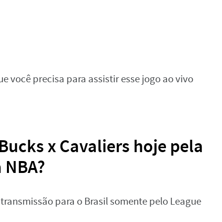
 você precisa para assistir esse jogo ao vivo
Bucks x Cavaliers hoje pela
a NBA?
 transmissão para o Brasil somente pelo League