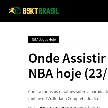
NBA Jogos Hoje
Onde Assistir
NBA hoje (23/
Confira todos os detalhes sobre a partida d
(online e TV). Rodada Completa do dia.