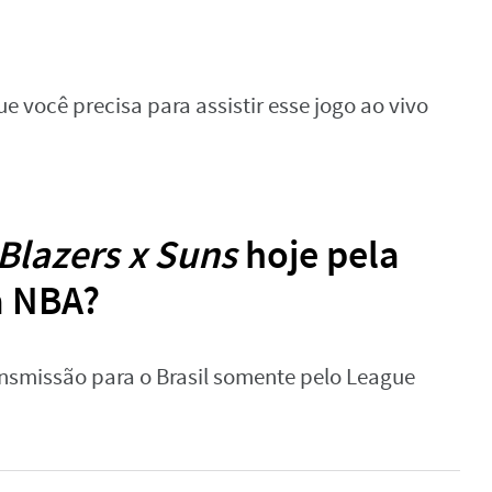
 você precisa para assistir esse jogo ao vivo
Blazers x Suns
hoje pela
a NBA?
ansmissão para o Brasil somente pelo League