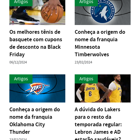
Artigos
Artigos
Os melhores tênis de
Conheça a origem do
basquete com cupons
nome da franquia
de desconto na Black
Minnesota
Friday
Timberwolves
06/12/2024
23/02/2024
Artigos
Artigos
Conheça a origem do
A dúvida do Lakers
nome da franquia
para o resto da
Oklahoma City
temporada regular:
Thunder
Lebron James e AD
estarão saudáveis?
23/02/2024