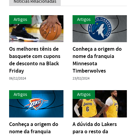
Notícias Relacionadas
Artigos
Artigos
Os melhores tênis de
Conheça a origem do
basquete com cupons
nome da franquia
de desconto na Black
Minnesota
Friday
Timberwolves
06/12/2024
23/02/2024
Artigos
Artigos
Conheça a origem do
A dúvida do Lakers
nome da franquia
para o resto da