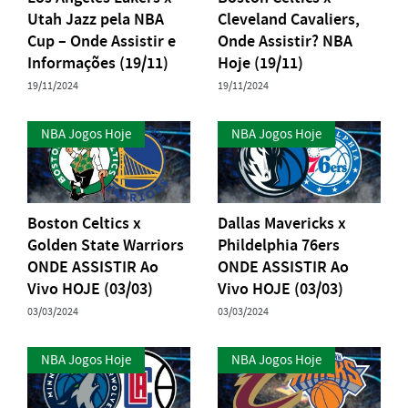
Utah Jazz pela NBA
Cleveland Cavaliers,
Cup – Onde Assistir e
Onde Assistir? NBA
Informações (19/11)
Hoje (19/11)
19/11/2024
19/11/2024
NBA Jogos Hoje
NBA Jogos Hoje
Boston Celtics x
Dallas Mavericks x
Golden State Warriors
Phildelphia 76ers
ONDE ASSISTIR Ao
ONDE ASSISTIR Ao
Vivo HOJE (03/03)
Vivo HOJE (03/03)
03/03/2024
03/03/2024
NBA Jogos Hoje
NBA Jogos Hoje